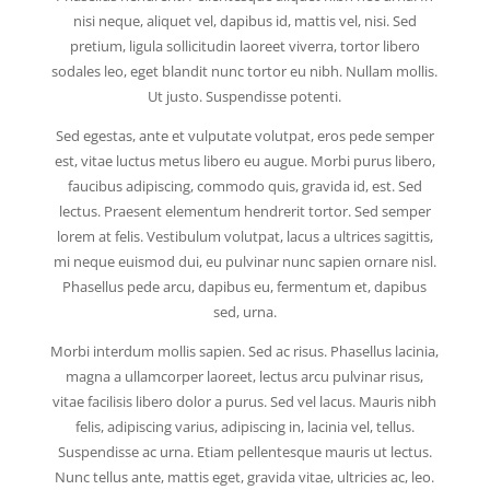
nisi neque, aliquet vel, dapibus id, mattis vel, nisi. Sed
pretium, ligula sollicitudin laoreet viverra, tortor libero
sodales leo, eget blandit nunc tortor eu nibh. Nullam mollis.
Ut justo. Suspendisse potenti.
Sed egestas, ante et vulputate volutpat, eros pede semper
est, vitae luctus metus libero eu augue. Morbi purus libero,
faucibus adipiscing, commodo quis, gravida id, est. Sed
lectus. Praesent elementum hendrerit tortor. Sed semper
lorem at felis. Vestibulum volutpat, lacus a ultrices sagittis,
mi neque euismod dui, eu pulvinar nunc sapien ornare nisl.
Phasellus pede arcu, dapibus eu, fermentum et, dapibus
sed, urna.
Morbi interdum mollis sapien. Sed ac risus. Phasellus lacinia,
magna a ullamcorper laoreet, lectus arcu pulvinar risus,
vitae facilisis libero dolor a purus. Sed vel lacus. Mauris nibh
felis, adipiscing varius, adipiscing in, lacinia vel, tellus.
Suspendisse ac urna. Etiam pellentesque mauris ut lectus.
Nunc tellus ante, mattis eget, gravida vitae, ultricies ac, leo.